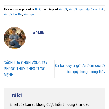
This entry was posted in
Tin tức
and tagged
sập đá
,
sập đá ngọc
,
sập đá tự nhiên
,
sập đá Yên Bái
,
sập ngọc
.
ADMIN
CÁCH LỰA CHỌN VÒNG TAY
Đá bán quý là gì? Ưu điểm của đá
PHONG THỦY THEO TỪNG
bán quý trong phong thủy
MỆNH
Trả lời
Email của bạn sẽ không được hiển thị công khai.
Các