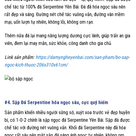
chế tác từ 100% đá Serpentine Yên Bái. Đá đã hóa ngọc sâu nên
rất đẹp và sáng. Đường nét chế tác vuông vắn, đường vân mềm
mại, uốn lượn tự nhiên, không lỗi, không om rạn.
Thêm nữa đá lại mang năng lượng dương cực lành, giúp trấn an gia
viên, đem lại may mắn, sức khỏe, công danh cho gia chủ.
Link sản phẩm:
https://damyngheyenbai.com/san-pham/bo-sap-
ngoc-kich-thuoc-206x310x61cm/
#4. Sập Đá Serpentine hóa ngọc sâu, cực quý hiếm
Sản phẩm khiến nhiều người sững sờ, xuýt xoa trước vẻ đẹp huyền
bí, có 1-0-2 chính là sập ngọc đá Serpentine Yên Bái. Sập đá được
chế tác với đường nét vuông vắn. Khối đá Serpentine này đã hóa
ngọc rất sâu nên mặt sập đá sáng ánh ngọc tự nhiên, không om