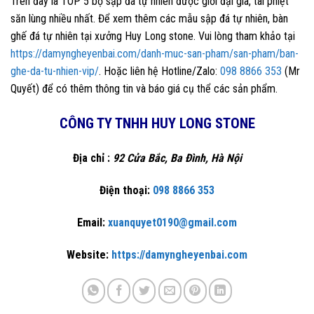
Trên đây là TOP 5 bộ sập đá tự nhiên được giới đại gia, tài phiệt
săn lùng nhiều nhất. Để xem thêm các mẫu sập đá tự nhiên, bàn
ghế đá tự nhiên tại xưởng Huy Long stone. Vui lòng tham khảo tại
https://damyngheyenbai.com/danh-muc-san-pham/san-pham/ban-
ghe-da-tu-nhien-vip/
. Hoặc liên hệ Hotline/Zalo:
098 8866 353
(Mr
Quyết) để có thêm thông tin và báo giá cụ thể các sản phẩm.
CÔNG TY TNHH HUY LONG STONE
Địa chỉ :
92 Cửa Bắc, Ba Đình, Hà Nội
Điện thoại:
098 8866 353
Email:
xuanquyet0190@gmail.com
Website:
https://damyngheyenbai.com