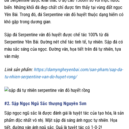
Đá Serpentine được khai thác ở độ cao 1300m so với mực nước
biển. Những khối đá đẹp chất chỉ được tìm thấy tại vùng đất ngọc
Yên Bái. Trong đó, đá Serpentine vân đỏ huyết thuộc dạng hiếm có
khó gặp trong dương gian.
Sập đá Serpentine vân đỏ huyết được chế tác 100% từ đá
Serpentine Yên Bái. Đường nét chế tác tinh tế, tự nhiên. Sập đá có
màu sắc sáng của ngọc. Đường vân, họa tiết trên đá tự nhiên, tựa
vân mây.
Link sản phẩm:
https://damyngheyenbai.com/san-pham/sap-da-
tu-nhien-serpentine-van-do-huyet-rong/
#2. Sập Ngọc Ngũ Sắc thượng Nguyên Sơn
Sập ngọc ngũ sắc là được đánh giá là tuyệt tác của tạo hóa, là sản
phẩm độc nhất vô nhị. Mặt sập đá sáng ánh ngọc tự nhiên. Họa
tiết, đường vân ánh ngũ sắc. Quả là tuyệt tác có 1-0-2!