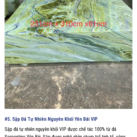
#5. Sập Đá Tự Nhiên Nguyên Khối Yên Bái VIP
Sập đá tự nhiên nguyên khối VIP được chế tác 100% từ đá
Serpentine Yên Bái. Sập được nghệ nhân chạm trổ tinh tế, công