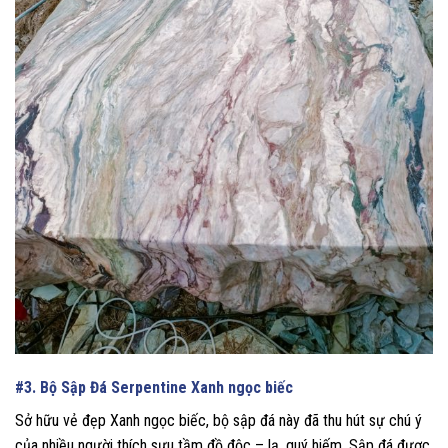
#3. Bộ Sập Đá Serpentine Xanh ngọc biếc
Sở hữu vẻ đẹp Xanh ngọc biếc, bộ sập đá này đã thu hút sự chú ý
của nhiều người thích sưu tầm đồ độc – lạ, quý hiếm. Sập đá được