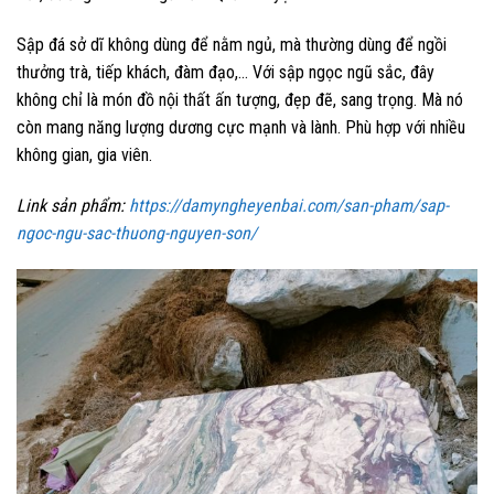
Sập đá sở dĩ không dùng để nằm ngủ, mà thường dùng để ngồi
thưởng trà, tiếp khách, đàm đạo,… Với sập ngọc ngũ sắc, đây
không chỉ là món đồ nội thất ấn tượng, đẹp đẽ, sang trọng. Mà nó
còn mang năng lượng dương cực mạnh và lành. Phù hợp với nhiều
không gian, gia viên.
Link sản phẩm:
https://damyngheyenbai.com/san-pham/sap-
ngoc-ngu-sac-thuong-nguyen-son/