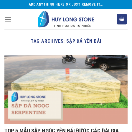
Skip
ADD ANYTHING HERE OR JUST REMOVE IT...
to
content
TAG ARCHIVES:
SẬP ĐÁ YÊN BÁI
TOP 5 MẪU SẬP NGỌC YÊN BÁI ĐƯỢC CÁC ĐẠI GIA