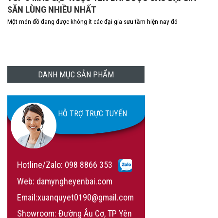
SĂN LÙNG NHIỀU NHẤT
Một món đồ đang được không ít các đại gia sưu tầm hiện nay đó
DANH MỤC SẢN PHẨM
HỖ TRỢ TRỰC TUYẾN
Hotline/Zalo:
098 8866 353
Web: damyngheyenbai.com
Email:xuanquyet0190@gmail.com
Showroom: Đường Âu Cơ, TP Yên