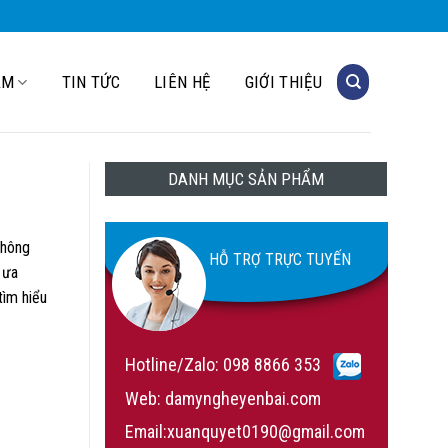
ẨM
TIN TỨC
LIÊN HỆ
GIỚI THIỆU
DANH MỤC SẢN PHẨM
không
HỖ TRỢ TRỰC TUYẾN
 ưa
tìm hiểu
Hotline/Zalo:
098 8866 353
Web: damyngheyenbai.com
Email:xuanquyet0190@gmail.com