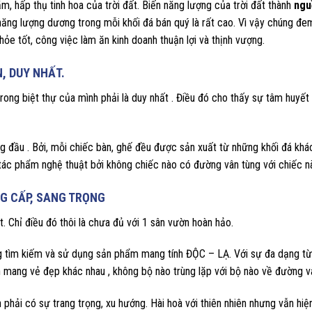
m, hấp thụ tinh hoa của trời đất. Biến năng lượng của trời đất thành
ngu
ng lượng dương trong mỗi khối đá bán quý là rất cao. Vì vậy chúng đem
hỏe tốt, công việc làm ăn kinh doanh thuận lợi và thịnh vượng.
N, DUY NHẤT.
ong biệt thự của mình phải là duy nhất . Điều đó cho thấy sự tâm huyết
hàng đầu . Bởi, mỗi chiếc bàn, ghế đều được sản xuất từ những khối đá khá
tác phẩm nghệ thuật bởi không chiếc nào có đường vân tùng với chiếc n
NG CẤP, SANG TRỌNG
. Chỉ điều đó thôi là chưa đủ với 1 sân vườn hoàn hảo.
ớng tìm kiếm và sử dụng sản phẩm mang tính ĐỘC – LẠ. Với sự đa dạng t
ôn mang vẻ đẹp khác nhau , không bộ nào trùng lặp với bộ nào về đường v
hải có sự trang trọng, xu hướng. Hài hoà với thiên nhiên nhưng vẫn hiện