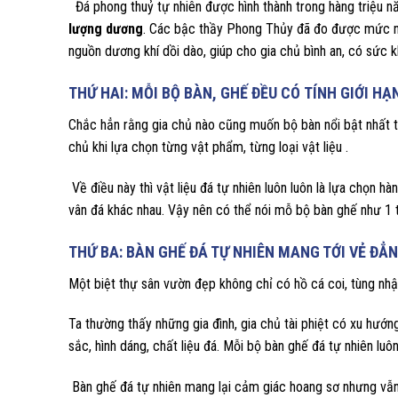
Đá phong thuỷ tự nhiên được hình thành trong hàng triệu nă
lượng dương
. Các bậc thầy Phong Thủy đã đo được mức nă
nguồn dương khí dồi dào, giúp cho gia chủ bình an, có sức k
THỨ HAI: MỖI BỘ BÀN, GHẾ ĐỀU CÓ
TÍNH GIỚI HẠ
Chắc hẳn rằng gia chủ nào cũng muốn bộ bàn nổi bật nhất tr
chủ khi lựa chọn từng vật phẩm, từng loại vật liệu .
Về điều này thì vật liệu đá tự nhiên luôn luôn là lựa chọn 
vân đá khác nhau. Vậy nên có thể nói mỗ bộ bàn ghế như 1 
THỨ BA: BÀN GHẾ ĐÁ TỰ NHIÊN MANG TỚI VẺ ĐẲ
Một biệt thự sân vườn đẹp không chỉ có hồ cá coi, tùng nhật
Ta thường thấy những gia đình, gia chủ tài phiệt có xu hư
sắc, hình dáng, chất liệu đá. Mỗi bộ bàn ghế đá tự nhiên lu
Bàn ghế đá tự nhiên mang lại cảm giác hoang sơ nhưng vẫn p