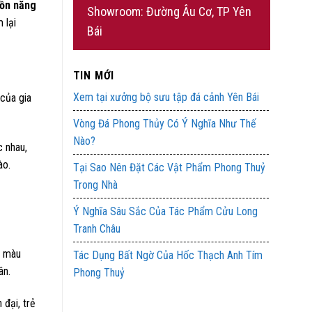
ồn năng
Showroom: Đường Âu Cơ, TP Yên
 lại
Bái
TIN MỚI
Xem tại xưởng bộ sưu tập đá cảnh Yên Bái
 của gia
Vòng Đá Phong Thủy Có Ý Nghĩa Như Thế
Nào?
c nhau,
ào.
Tại Sao Nên Đặt Các Vật Phẩm Phong Thuỷ
Trong Nhà
Ý Nghĩa Sâu Sắc Của Tác Phẩm Cửu Long
Tranh Châu
ừ màu
Tác Dụng Bất Ngờ Của Hốc Thạch Anh Tím
ân.
Phong Thuỷ
 đại, trẻ