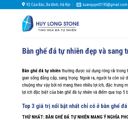
Skip
92 Cửa Bắc, Ba Đình, Hà Nội
xuanquyet0190@gmail.com
to
content
Bàn ghế đá tự nhiên đẹp và sang 
Bàn ghế đá tự nhiên
thường được sử dụng rông rãi trong t
gian sống đẳng cấp, sang trọng. Ngoài ra, người ta còn sử
chuộng như vậy bởi nó mang theo nhiều lợi ích, đặc trưng 
lợi ích đặc biệt của bàn ghế đá tự nhiên và điểm qua top 5
Top 3 giá trị nổi bật nhất chỉ có ở bàn ghế đ
THỨ NHẤT: BÀN GHẾ ĐÁ TỰ NHIÊN MANG Ý NGHĨA PH