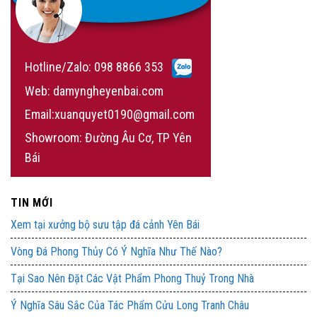
Hotline/Zalo:
098 8866 353
Web: damyngheyenbai.com
Email:xuanquyet0190@gmail.com
Showroom: Đường Âu Cơ, TP Yên
Bái
TIN MỚI
Xem tại xưởng bộ sưu tập đá cảnh Yên Bái
Vòng Đá Phong Thủy Có Ý Nghĩa Như Thế Nào?
Tại Sao Nên Đặt Các Vật Phẩm Phong Thuỷ Trong Nhà
Ý Nghĩa Sâu Sắc Của Tác Phẩm Cửu Long Tranh Châu