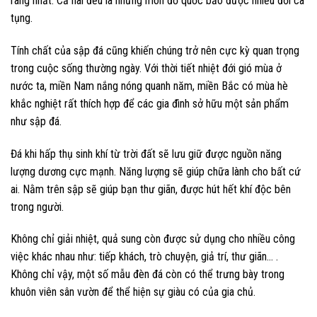
ràng nhất. Cả hai đều là những món đồ quốc bảo được nhiều đời ca
tụng.
Tính chất của sập đá cũng khiến chúng trở nên cực kỳ quan trọng
trong cuộc sống thường ngày. Với thời tiết nhiệt đới gió mùa ở
nước ta, miền Nam nắng nóng quanh năm, miền Bắc có mùa hè
khắc nghiệt rất thích hợp để các gia đình sở hữu một sản phẩm
như sập đá.
Đá khi hấp thụ sinh khí từ trời đất sẽ lưu giữ được nguồn năng
lượng dương cực mạnh. Năng lượng sẽ giúp chữa lành cho bất cứ
ai. Nằm trên sập sẽ giúp bạn thư giãn, được hút hết khí độc bên
trong người.
Không chỉ giải nhiệt, quả sung còn được sử dụng cho nhiều công
việc khác nhau như: tiếp khách, trò chuyện, giả trí, thư giãn… .
Không chỉ vậy, một số mẫu đèn đá còn có thể trưng bày trong
khuôn viên sân vườn để thể hiện sự giàu có của gia chủ.