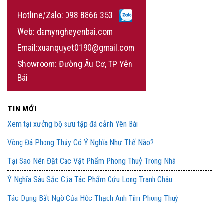
Hotline/Zalo:
098 8866 353
Web: damyngheyenbai.com
Email:xuanquyet0190@gmail.com
Showroom: Đường Âu Cơ, TP Yên
Bái
TIN MỚI
Xem tại xưởng bộ sưu tập đá cảnh Yên Bái
Vòng Đá Phong Thủy Có Ý Nghĩa Như Thế Nào?
Tại Sao Nên Đặt Các Vật Phẩm Phong Thuỷ Trong Nhà
Ý Nghĩa Sâu Sắc Của Tác Phẩm Cửu Long Tranh Châu
Tác Dụng Bất Ngờ Của Hốc Thạch Anh Tím Phong Thuỷ