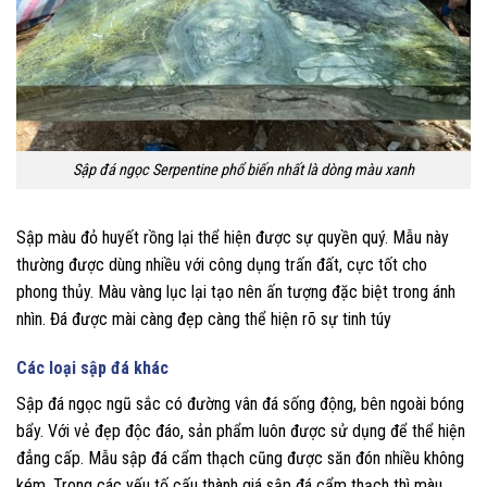
Sập đá ngọc Serpentine phổ biến nhất là dòng màu xanh
Sập màu đỏ huyết rồng lại thể hiện được sự quyền quý. Mẫu này
thường được dùng nhiều với công dụng trấn đất, cực tốt cho
phong thủy. Màu vàng lục lại tạo nên ấn tượng đặc biệt trong ánh
nhìn. Đá được mài càng đẹp càng thể hiện rõ sự tinh túy
Các loại sập đá khác
Sập đá ngọc ngũ sắc có đường vân đá sống động, bên ngoài bóng
bẩy. Với vẻ đẹp độc đáo, sản phẩm luôn được sử dụng để thể hiện
đẳng cấp. Mẫu sập đá cẩm thạch cũng được săn đón nhiều không
kém. Trong các yếu tố cấu thành giá sập đá cẩm thạch thì màu