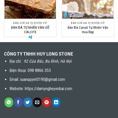
BÀN GHẾ ĐÁ TỰ NHIÊN VIP
BÀN GHẾ ĐÁ TỰ NHIÊN VIP
BÀN ĐÁ TỰ NHIÊN VÂN GỖ
Bàn Đá Canxit Tự Nhiên Vân
CALCITE
Hoa Đẹp
0
₫
CÔNG TY TNHH HUY LONG STONE
Địa chỉ :
92 Cửa Bắc, Ba Đình, Hà Nội
Điện thoại:
098 8866 353
Email: xuanquyet0190@gmail.com
Website: https://damyngheyenbai.com