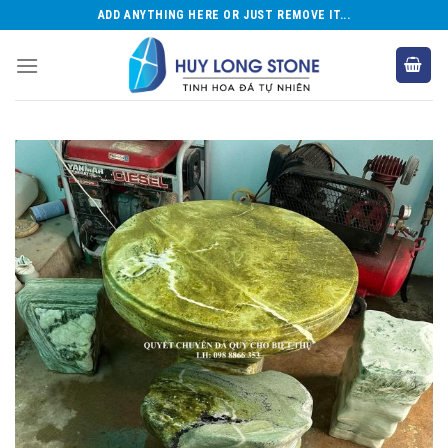
Skip
ADD ANYTHING HERE OR JUST REMOVE IT...
to
content