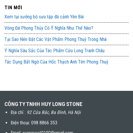
TIN MỚI
Xem tại xưởng bộ sưu tập đá cảnh Yên Bái
Vòng Đá Phong Thủy Có Ý Nghĩa Như Thế Nào?
Tại Sao Nên Đặt Các Vật Phẩm Phong Thuỷ Trong Nhà
Ý Nghĩa Sâu Sắc Của Tác Phẩm Cửu Long Tranh Châu
Tác Dụng Bất Ngờ Của Hốc Thạch Anh Tím Phong Thuỷ
CÔNG TY TNHH HUY LONG STONE
Địa chỉ :
92 Cửa Bắc, Ba Đình, Hà Nội
Điện thoại:
098 8866 353
Email: xuanquyet0190@gmail.com