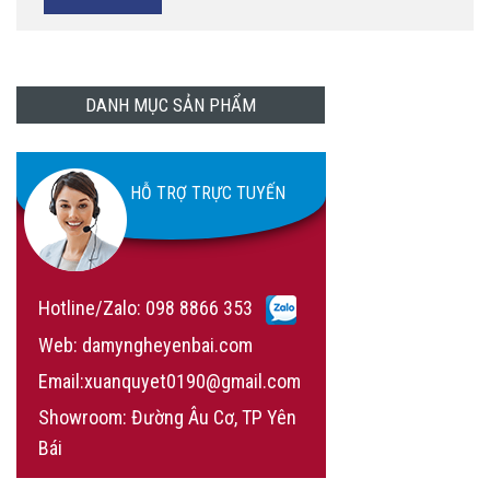
DANH MỤC SẢN PHẨM
HỖ TRỢ TRỰC TUYẾN
Hotline/Zalo:
098 8866 353
Web: damyngheyenbai.com
Email:xuanquyet0190@gmail.com
Showroom: Đường Âu Cơ, TP Yên
Bái