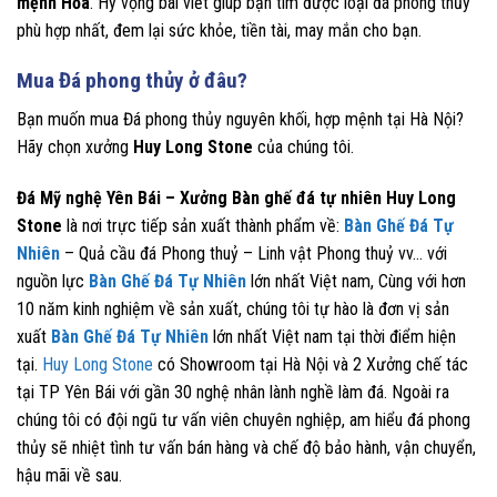
mệnh Hỏa
. Hy vọng bài viết giúp bạn tìm được loại đá phong thủy
phù hợp nhất, đem lại sức khỏe, tiền tài, may mắn cho bạn.
Mua Đá phong thủy ở đâu?
Bạn muốn mua Đá phong thủy nguyên khối, hợp mệnh tại Hà Nội?
Hãy chọn xưởng
Huy Long Stone
của chúng tôi.
Đá Mỹ nghệ Yên Bái – Xưởng Bàn ghế đá tự nhiên Huy Long
Stone
là nơi trực tiếp sản xuất thành phẩm về:
Bàn Ghế Đá Tự
Nhiên
– Quả cầu đá Phong thuỷ – Linh vật Phong thuỷ vv… với
nguồn lực
Bàn Ghế Đá Tự Nhiên
lớn nhất Việt nam, Cùng với hơn
10 năm kinh nghiệm về sản xuất, chúng tôi tự hào là đơn vị sản
xuất
Bàn Ghế Đá Tự Nhiên
lớn nhất Việt nam tại thời điểm hiện
tại.
Huy Long Stone
có Showroom tại Hà Nội và 2 Xưởng chế tác
tại TP Yên Bái với gần 30 nghệ nhân lành nghề làm đá. Ngoài ra
chúng tôi có đội ngũ tư vấn viên chuyên nghiệp, am hiểu đá phong
thủy sẽ nhiệt tình tư vấn bán hàng và chế độ bảo hành, vận chuyển,
hậu mãi về sau.