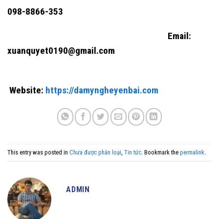
098-8866-353
Email:
xuanquyet0190@gmail.com
Website:
https://damyngheyenbai.com
This entry was posted in
Chưa được phân loại
,
Tin tức
. Bookmark the
permalink
.
ADMIN