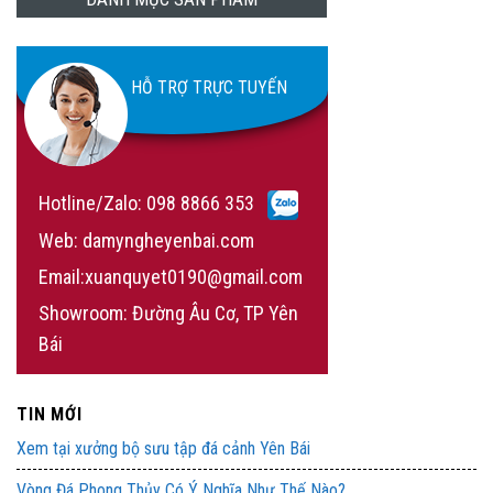
HỖ TRỢ TRỰC TUYẾN
Hotline/Zalo:
098 8866 353
Web: damyngheyenbai.com
Email:xuanquyet0190@gmail.com
Showroom: Đường Âu Cơ, TP Yên
Bái
TIN MỚI
Xem tại xưởng bộ sưu tập đá cảnh Yên Bái
Vòng Đá Phong Thủy Có Ý Nghĩa Như Thế Nào?