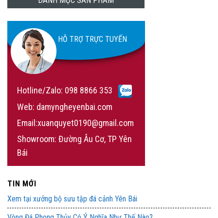
DANH MỤC SẢN PHẨM
HỖ TRỢ TRỰC TUYẾN
Hotline/Zalo:
098 8866 353
Web: damyngheyenbai.com
Email:xuanquyet0190@gmail.com
Showroom: Đường Âu Cơ, TP Yên
Bái
TIN MỚI
Xem tại xưởng bộ sưu tập đá cảnh Yên Bái
Vòng Đá Phong Thủy Có Ý Nghĩa Như Thế Nào?