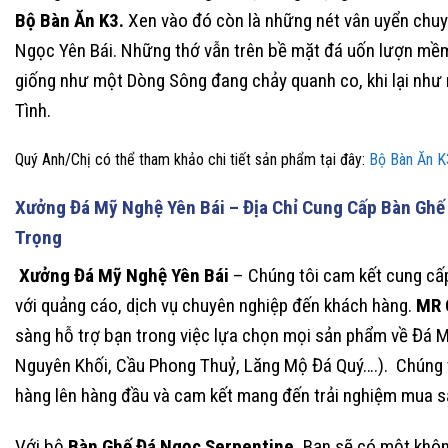
Bộ Bàn Ăn K3.
Xen vào đó còn là những nét vân uyển chuy
Ngọc Yên Bái. Những thớ vẫn trên bề mặt đá uốn lượn mềm
giống như một Dòng Sông đang chảy quanh co, khi lại nh
Tình.
Quý Anh/Chị có thể tham khảo chi tiết sản phẩm tại đây:
Bộ Bàn Ăn 
Xưởng Đá Mỹ Nghệ Yên Bái – Địa Chỉ Cung Cấp Bàn Ghế
Trọng
Xưởng Đá Mỹ Nghệ Yên Bái
– Chúng tôi cam kết cung cấ
với quảng cáo, dịch vụ chuyên nghiệp đến khách hàng.
MR 
sàng hỗ trợ bạn trong việc lựa chọn mọi sản phẩm về Đá 
Nguyên Khối, Cầu Phong Thuỷ, Lăng Mộ Đá Quý….). Chúng t
hàng lên hàng đầu và cam kết mang đến trải nghiệm mua sắ
Với bộ
Bàn Ghế Đá Ngọc Serpentine.
Bạn sẽ có một khôn