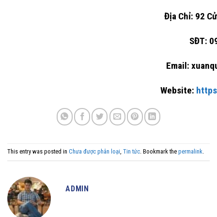
Địa Chỉ: 92 Cửa Bắc, Ba Đ
SĐT: 098-8866
Email: xuanquyet0190@
Website:
http
This entry was posted in
Chưa được phân loại
,
Tin tức
. Bookmark the
permalink
.
ADMIN