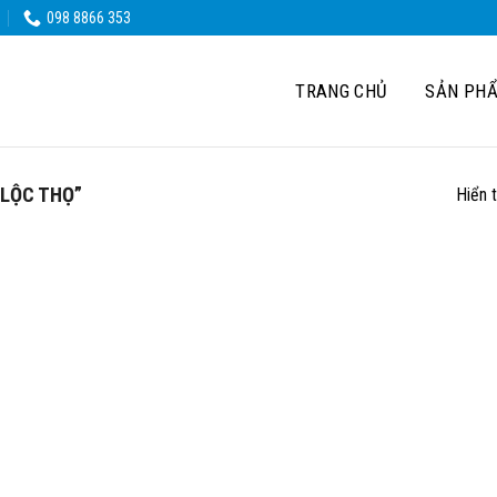
098 8866 353
TRANG CHỦ
SẢN PH
LỘC THỌ”
Hiển 