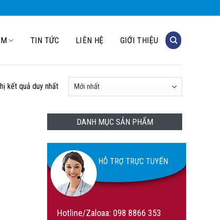
ẨM
TIN TỨC
LIÊN HỆ
GIỚI THIỆU
thị kết quả duy nhất
DANH MỤC SẢN PHẨM
HỖ TRỢ TRỰC TUYẾN
Hotline/Zaloaa:
098 8866 353