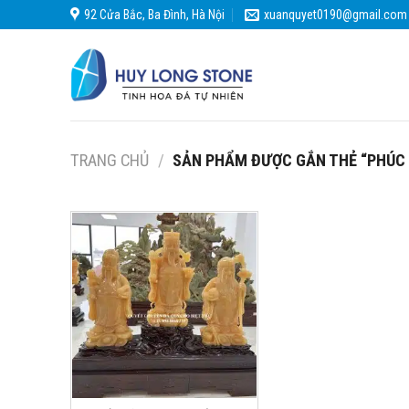
Skip
92 Cửa Bắc, Ba Đình, Hà Nội
xuanquyet0190@gmail.com
to
content
TRANG CHỦ
/
SẢN PHẨM ĐƯỢC GẮN THẺ “PHÚC 