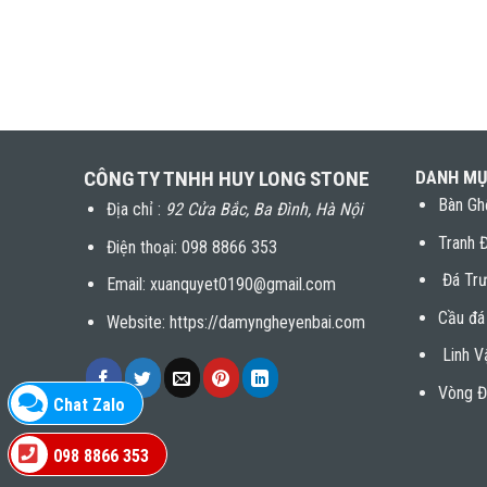
CÔNG TY TNHH HUY LONG STONE
DANH MỤ
Bàn Gh
Địa chỉ :
92 Cửa Bắc, Ba Đình, Hà Nội
Tranh 
Điện thoại:
098 8866 353
Đá Trư
Email: xuanquyet0190@gmail.com
Cầu đá
Website: https://damyngheyenbai.com
Linh V
Vòng Đ
Chat Zalo
098 8866 353