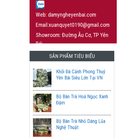
Web: damyngheyenbai.com
Email:xuanquyet0190@gmail.com
Showroom: Đường Âu Cơ, TP Yên
Bái
SẢN PHẨM TIÊU BIỂU
Khối Đá Cảnh Phong Thuỷ
Yên Bái Siêu Lớn Tại VN
Bộ Bàn Trà Hoá Ngọc Xanh
Đậm
Bộ Bàn Trà Nhỏ Dáng Lũa
Nghệ Thuật