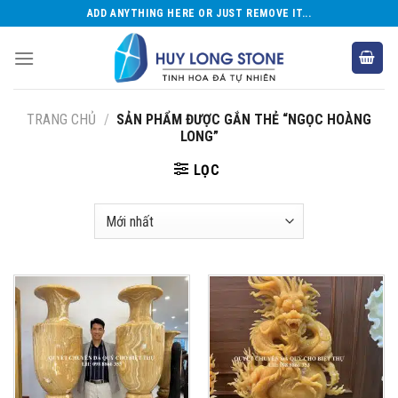
Skip
ADD ANYTHING HERE OR JUST REMOVE IT...
to
content
TRANG CHỦ
/
SẢN PHẨM ĐƯỢC GẮN THẺ “NGỌC HOÀNG
LONG”
LỌC