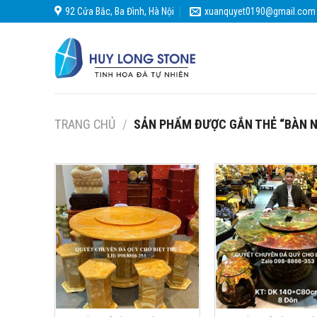
Skip
92 Cửa Bắc, Ba Đình, Hà Nội
xuanquyet0190@gmail.com
to
content
TRANG CHỦ
/
SẢN PHẨM ĐƯỢC GẮN THẺ “BÀN 