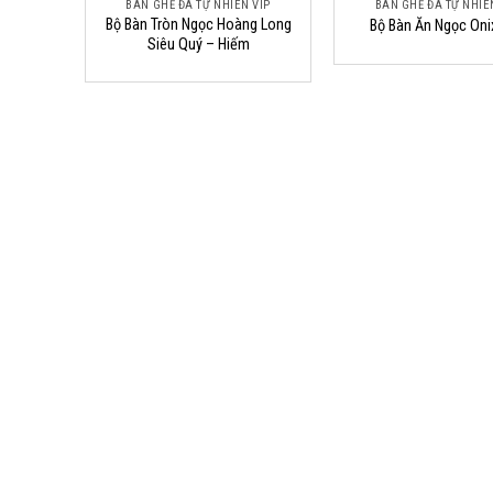
BÀN GHẾ ĐÁ TỰ NHIÊN VIP
BÀN GHẾ ĐÁ TỰ NHIÊ
Bộ Bàn Tròn Ngọc Hoàng Long
Bộ Bàn Ăn Ngọc Oni
Siêu Quý – Hiếm