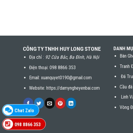
CÔNG TY TNHH HUY LONG STONE
DANH MỤ
Bàn Gh
Địa chỉ :
92 Cửa Bắc, Ba Đình, Hà Nội
Tranh 
Điện thoại:
098 8866 353
Đá Trư
Email: xuanquyet0190@gmail.com
Cầu đá
Website: https://damyngheyenbai.com
Linh V
Vòng Đ
Chat Zalo
098 8866 353