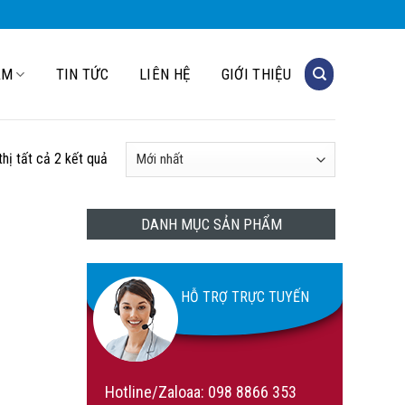
ẨM
TIN TỨC
LIÊN HỆ
GIỚI THIỆU
thị tất cả 2 kết quả
DANH MỤC SẢN PHẨM
HỖ TRỢ TRỰC TUYẾN
Hotline/Zaloaa:
098 8866 353