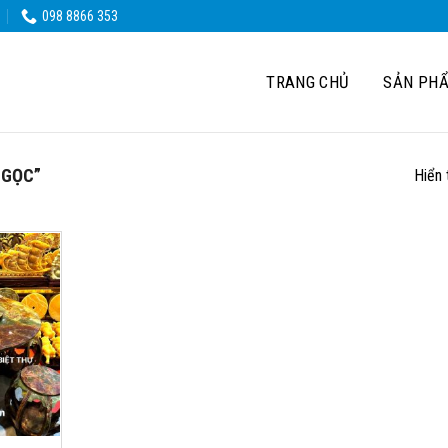
098 8866 353
TRANG CHỦ
SẢN PH
NGỌC”
Hiển 