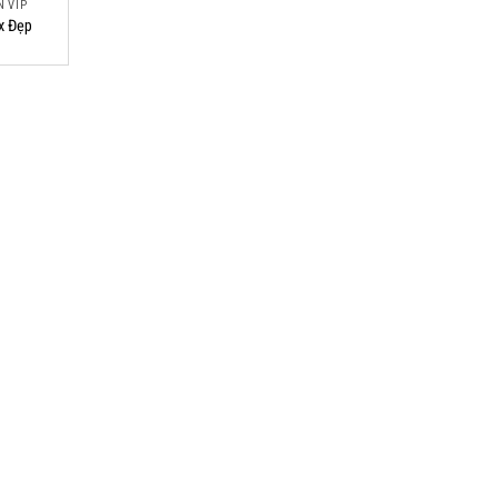
N VIP
x Đẹp