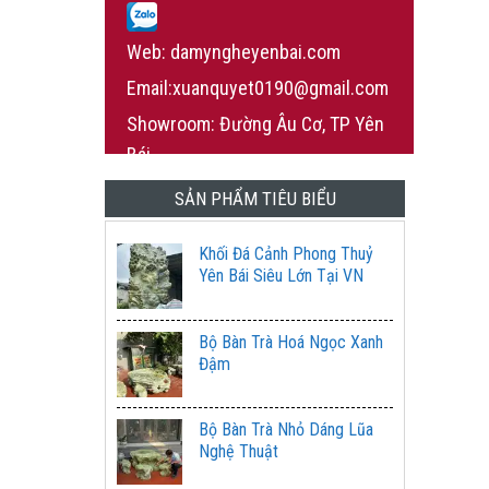
Web: damyngheyenbai.com
Email:xuanquyet0190@gmail.com
Showroom: Đường Âu Cơ, TP Yên
Bái
SẢN PHẨM TIÊU BIỂU
Khối Đá Cảnh Phong Thuỷ
Yên Bái Siêu Lớn Tại VN
Bộ Bàn Trà Hoá Ngọc Xanh
Đậm
Bộ Bàn Trà Nhỏ Dáng Lũa
Nghệ Thuật