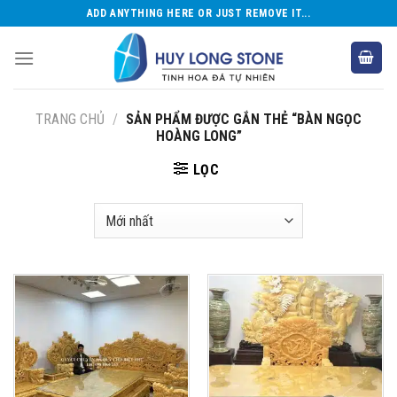
Skip
ADD ANYTHING HERE OR JUST REMOVE IT...
to
content
TRANG CHỦ
/
SẢN PHẨM ĐƯỢC GẮN THẺ “BÀN NGỌC
HOÀNG LONG”
LỌC