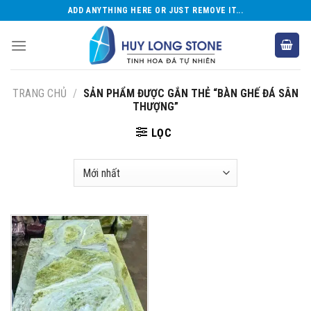
Skip
ADD ANYTHING HERE OR JUST REMOVE IT...
to
content
TRANG CHỦ
/
SẢN PHẨM ĐƯỢC GẮN THẺ “BÀN GHẾ ĐÁ SÂN
THƯỢNG”
LỌC