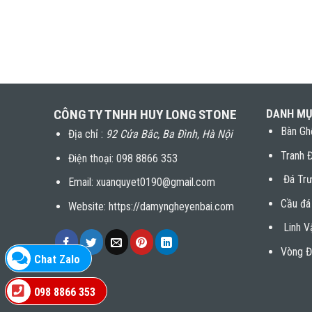
CÔNG TY TNHH HUY LONG STONE
DANH MỤ
Bàn Gh
Địa chỉ :
92 Cửa Bắc, Ba Đình, Hà Nội
Tranh 
Điện thoại:
098 8866 353
Đá Trư
Email: xuanquyet0190@gmail.com
Cầu đá
Website: https://damyngheyenbai.com
Linh V
Vòng Đ
Chat Zalo
098 8866 353