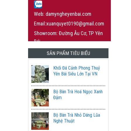
Web: damyngheyenbai.com
Email:xuanquyet0190@gmail.com
Showroom: Đường Âu Cơ, TP Yên
Bái
SẢN PHẨM TIÊU BIỂU
Khối Đá Cảnh Phong Thuỷ
Yên Bái Siêu Lớn Tại VN
Bộ Bàn Trà Hoá Ngọc Xanh
Đậm
Bộ Bàn Trà Nhỏ Dáng Lũa
Nghệ Thuật