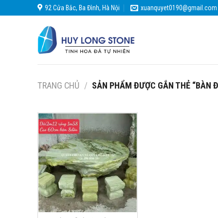
Skip
92 Cửa Bắc, Ba Đình, Hà Nội
xuanquyet0190@gmail.com
to
content
TRANG CHỦ
/
SẢN PHẨM ĐƯỢC GẮN THẺ “BÀN Đ