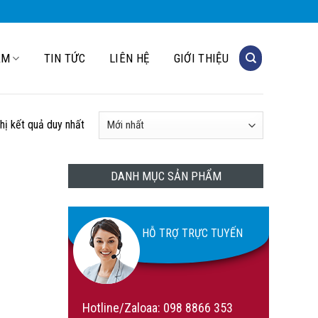
ẨM
TIN TỨC
LIÊN HỆ
GIỚI THIỆU
thị kết quả duy nhất
DANH MỤC SẢN PHẨM
HỖ TRỢ TRỰC TUYẾN
Hotline/Zaloaa:
098 8866 353