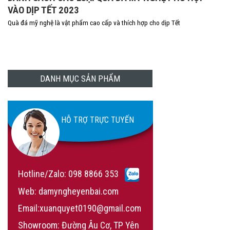
VÀO DỊP TẾT 2023
Quà đá mỹ nghệ là vật phẩm cao cấp và thích hợp cho dịp Tết
DANH MỤC SẢN PHẨM
HỖ TRỢ TRỰC TUYẾN
Hotline/Zalo:
098 8866 353
Web: damyngheyenbai.com
Email:xuanquyet0190@gmail.com
Showroom: Đường Âu Cơ, TP Yên